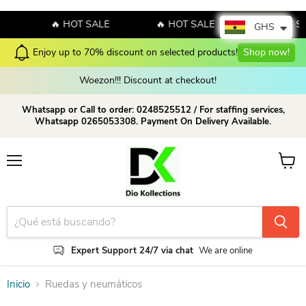
E
🔥 HOT SALE
🔥 HOT SALE
🔥 HOT S
GHS
Enjoy up to 70% discount on selected products!
Shop now!
Woezon!!! Discount at checkout!
Whatsapp or Call to order: 0248525512 / For staffing services,
Whatsapp 0265053308. Payment On Delivery Available.
Menú
Ver ca
Expert Support 24/7 via chat
We are online
Inicio
Ruedas y neumáticos