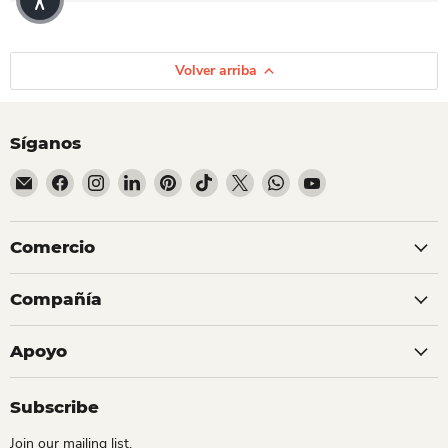
Volver arriba
Síganos
Encuéntrenos en Correo electrónico
Encuéntrenos en Facebook
Encuéntrenos en Instagram
Encuéntrenos en LinkedIn
Encuéntrenos en Pinterest
Encuéntrenos en TikTok
Encuéntrenos en X
Encuéntrenos en Whats
Encuéntrenos en Y
Comercio
Compañía
Apoyo
Subscribe
Join our mailing list.