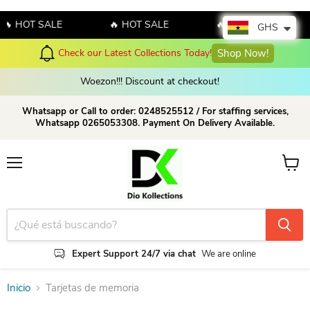
🔥 HOT SALE
🔥 HOT SALE
🔥 HOT SALE
GHS
Check our Latest Collections Today!
Shop Now!
Woezon!!! Discount at checkout!
Whatsapp or Call to order: 0248525512 / For staffing services,
Whatsapp 0265053308. Payment On Delivery Available.
Menú
Ver ca
Expert Support 24/7 via chat
We are online
Inicio
Tarjetas de memoria