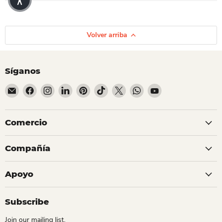
Volver arriba
Síganos
Encuéntrenos en Correo electrónico
Encuéntrenos en Facebook
Encuéntrenos en Instagram
Encuéntrenos en LinkedIn
Encuéntrenos en Pinterest
Encuéntrenos en TikTok
Encuéntrenos en X
Encuéntrenos en Whats
Encuéntrenos en Y
Comercio
Compañía
Apoyo
Subscribe
Join our mailing list.