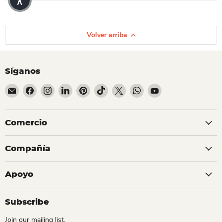
Volver arriba
Síganos
Encuéntrenos en Correo electrónico
Encuéntrenos en Facebook
Encuéntrenos en Instagram
Encuéntrenos en LinkedIn
Encuéntrenos en Pinterest
Encuéntrenos en TikTok
Encuéntrenos en X
Encuéntrenos en Whats
Encuéntrenos en Y
Comercio
Compañía
Apoyo
Subscribe
Join our mailing list.