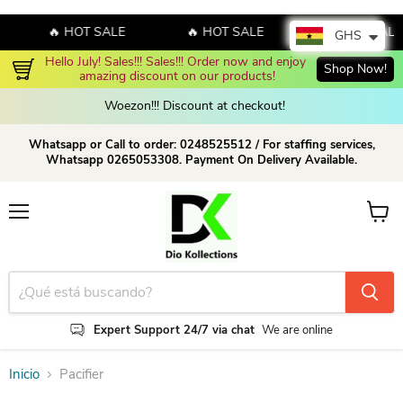
🔥 HOT SALE
🔥 HOT SALE
🔥 HOT SALE
GHS
Hello July! Sales!!! Sales!!! Order now and enjoy 
Shop Now!
amazing discount on our products!
Woezon!!! Discount at checkout!
Whatsapp or Call to order: 0248525512 / For staffing services,
Whatsapp 0265053308. Payment On Delivery Available.
Menú
Ver ca
Expert Support 24/7 via chat
We are online
Inicio
Pacifier