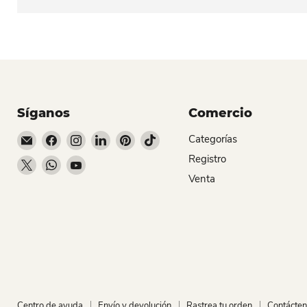
Síganos
Comercio
Encuéntrenos en Correo electrónico
Encuéntrenos en Facebook
Encuéntrenos en Instagram
Encuéntrenos en LinkedIn
Encuéntrenos en Pinterest
Encuéntrenos en TikTok
Categorías
Registro
Encuéntrenos en X
Encuéntrenos en WhatsApp
Encuéntrenos en YouTube
Venta
Centro de ayuda
Envío y devolución
Rastrea tu orden
Contácte