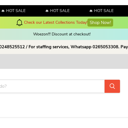
🔥 HOT SALE
🔥 HOT SALE
🔥 HOT SALE
hop Now!
Woezon!!! Discount at checkout!
 0248525512 / For staffing services, Whatsapp 0265053308. Pay