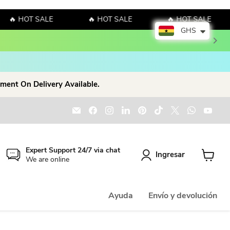
🔥 HOT SALE
🔥 HOT SALE
🔥 HOT SALE
GHS
ment On Delivery Available.
Encuéntrenos en Correo electrónico
Encuéntrenos en Facebook
Encuéntrenos en Instagram
Encuéntrenos en LinkedIn
Encuéntrenos en Pinter
Encuéntrenos en T
Encuéntrenos
Encuént
Enc
Expert Support 24/7 via chat
Ingresar
We are online
Ver carr
Ayuda
Envío y devolución