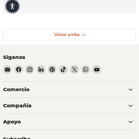
Volver arriba
Síganos
Encuéntrenos en Correo electrónico
Encuéntrenos en Facebook
Encuéntrenos en Instagram
Encuéntrenos en LinkedIn
Encuéntrenos en Pinterest
Encuéntrenos en TikTok
Encuéntrenos en X
Encuéntrenos en Whats
Encuéntrenos en Y
Comercio
Compañía
Apoyo