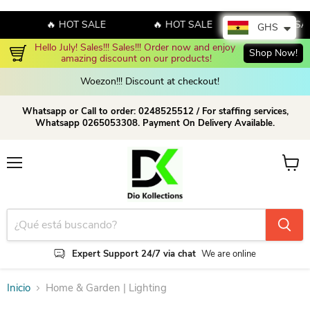
🔥 HOT SALE
🔥 HOT SALE
🔥 HOT SA
GHS
Hello July! Sales!!! Sales!!! Order now and enjoy 
Shop Now!
amazing discount on our products!
Woezon!!! Discount at checkout!
Whatsapp or Call to order: 0248525512 / For staffing services,
Whatsapp 0265053308. Payment On Delivery Available.
Menú
Ver ca
Expert Support 24/7 via chat
We are online
Inicio
Home & Garden | Lighting