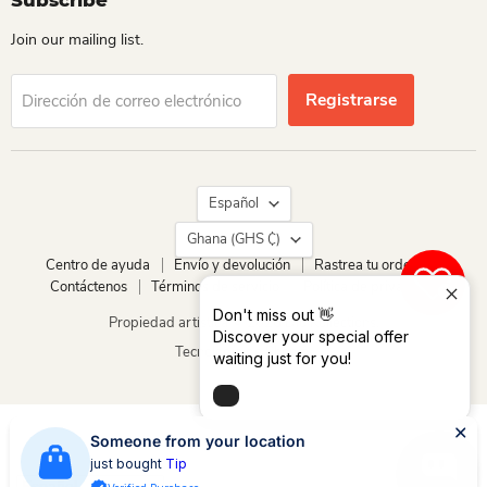
Subscribe
Join our mailing list.
Registrarse
Dirección de correo electrónico
Idioma
Español
País
Ghana
(GHS ₵)
Centro de ayuda
Envío y devolución
Rastrea tu orden
Contáctenos
Términos de servicio
Política de privacidad
0
Don't miss out 👋
Propiedad artística © 2026 Dio Kollections.
Discover your special offer
Tecnología de Shopify
waiting just for you!
Someone from your location
just bought
Tip