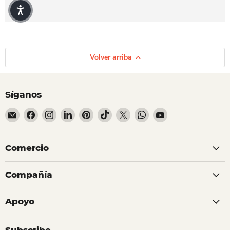
Volver arriba
Síganos
Encuéntrenos en Correo electrónico
Encuéntrenos en Facebook
Encuéntrenos en Instagram
Encuéntrenos en LinkedIn
Encuéntrenos en Pinterest
Encuéntrenos en TikTok
Encuéntrenos en X
Encuéntrenos en Whats
Encuéntrenos en Y
Comercio
Compañía
Apoyo