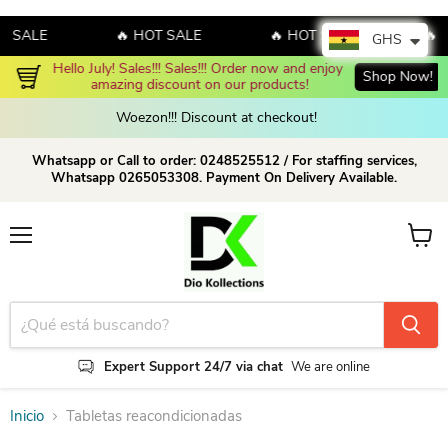
T SALE
🔥 HOT SALE
🔥 HOT SALE
🔥 
GHS
Hello July! Sales!!! Sales!!! Order now and enjoy 
Shop Now!
amazing discount on our products!
Woezon!!! Discount at checkout!
Whatsapp or Call to order: 0248525512 / For staffing services,
Whatsapp 0265053308. Payment On Delivery Available.
Menú
Ver ca
Expert Support 24/7 via chat
We are online
Inicio
Tabletas reacondicionadas