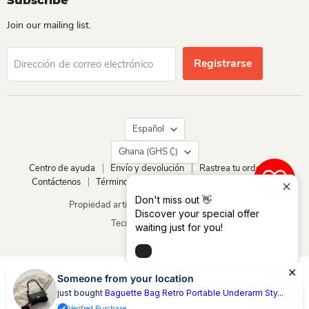
Subscribe
Join our mailing list.
Registrarse
Dirección de correo electrónico
Idioma
Español
País
Ghana
(GHS ₵)
Centro de ayuda
Envío y devolución
Rastrea tu orden
Contáctenos
Términos de servicio
Política de privacidad
0
Don't miss out 👋
Propiedad artística © 2026 Dio Kollections.
Discover your special offer
Tecnología de Shopify
waiting just for you!
Someone from your location
just bought
Baguette Bag Retro Portable Underarm Sty...
Verified Purchase