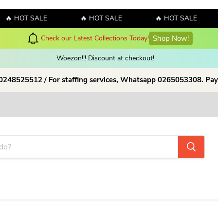
🔥 HOT SALE
🔥 HOT SALE
🔥 HOT SALE
Check our Latest Collections Today!
Shop Now!
Woezon!!! Discount at checkout!
 0248525512 / For staffing services, Whatsapp 0265053308. Pay