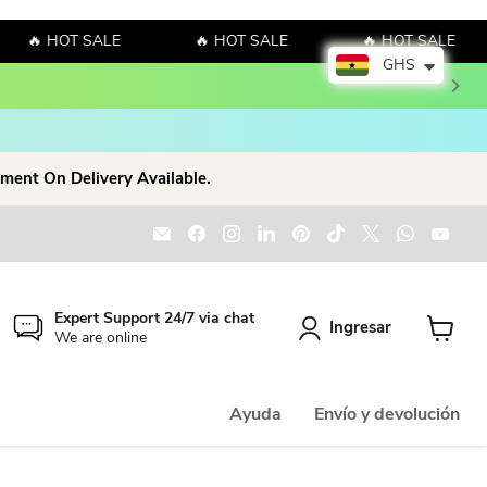
🔥 HOT SALE
🔥 HOT SALE
🔥 HOT SALE
GHS
ment On Delivery Available.
Encuéntrenos en Correo electrónico
Encuéntrenos en Facebook
Encuéntrenos en Instagram
Encuéntrenos en LinkedIn
Encuéntrenos en Pinter
Encuéntrenos en T
Encuéntrenos
Encuént
Enc
Expert Support 24/7 via chat
Ingresar
We are online
Ver carr
Ayuda
Envío y devolución