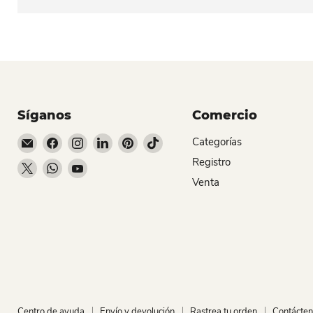
Síganos
Comercio
Encuéntrenos en Correo electrónico
Encuéntrenos en Facebook
Encuéntrenos en Instagram
Encuéntrenos en LinkedIn
Encuéntrenos en Pinterest
Encuéntrenos en TikTok
Categorías
Registro
Encuéntrenos en X
Encuéntrenos en WhatsApp
Encuéntrenos en YouTube
Venta
Centro de ayuda
Envío y devolución
Rastrea tu orden
Contácte