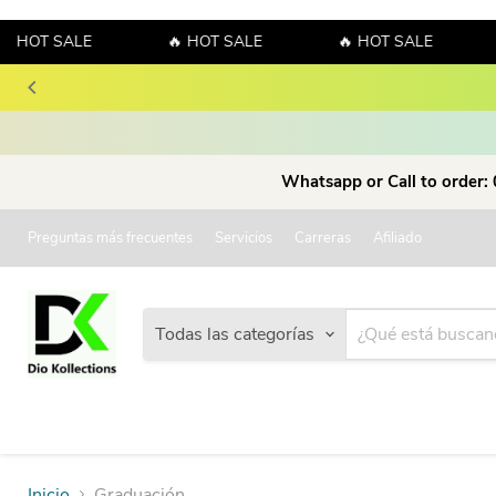
 HOT SALE
🔥 HOT SALE
🔥 HOT SALE
Whatsapp or Call to order:
Preguntas más frecuentes
Servicios
Carreras
Afiliado
Todas las categorías
Inicio
Graduación