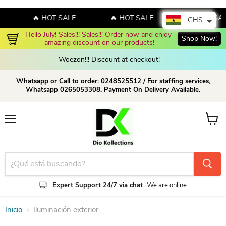
🔥 HOT SALE
🔥 HOT SALE
🔥 HOT SAL
GHS
Hello July! Sales!!! Sales!!! Order now and enjoy 
Shop Now!
amazing discount on our products!
Woezon!!! Discount at checkout!
Whatsapp or Call to order: 0248525512 / For staffing services,
Whatsapp 0265053308. Payment On Delivery Available.
Menú
Ver ca
Expert Support 24/7 via chat
We are online
Inicio
Iluminación exterior