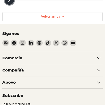
Volver arriba
Síganos
Encuéntrenos en Correo electrónico
Encuéntrenos en Facebook
Encuéntrenos en Instagram
Encuéntrenos en LinkedIn
Encuéntrenos en Pinterest
Encuéntrenos en TikTok
Encuéntrenos en X
Encuéntrenos en Whats
Encuéntrenos en Y
Comercio
Compañía
Apoyo
Subscribe
Join our mailing list.