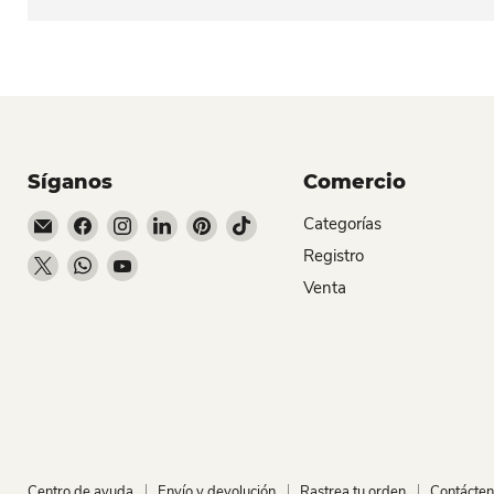
Síganos
Comercio
Encuéntrenos en Correo electrónico
Encuéntrenos en Facebook
Encuéntrenos en Instagram
Encuéntrenos en LinkedIn
Encuéntrenos en Pinterest
Encuéntrenos en TikTok
Categorías
Registro
Encuéntrenos en X
Encuéntrenos en WhatsApp
Encuéntrenos en YouTube
Venta
Centro de ayuda
Envío y devolución
Rastrea tu orden
Contácte