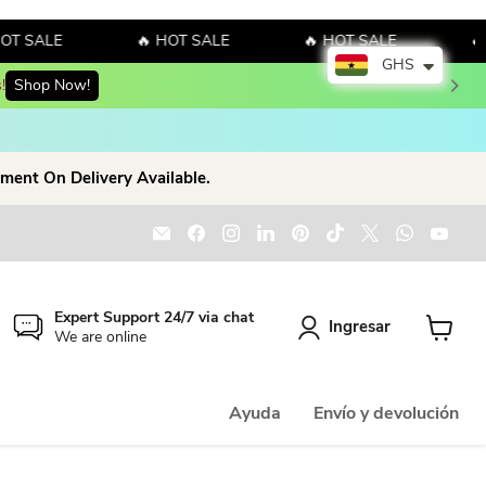
T SALE
🔥 HOT SALE
🔥 HOT SALE
🔥 
GHS
!
Shop Now!
ment On Delivery Available.
Encuéntrenos en Correo electrónico
Encuéntrenos en Facebook
Encuéntrenos en Instagram
Encuéntrenos en LinkedIn
Encuéntrenos en Pinter
Encuéntrenos en T
Encuéntrenos
Encuént
Enc
Expert Support 24/7 via chat
Ingresar
We are online
Ver carr
Ayuda
Envío y devolución