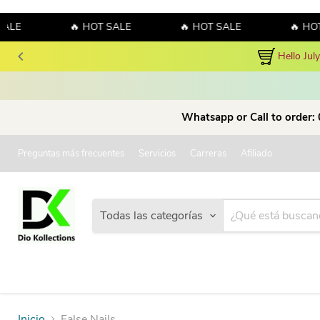
ALE
🔥 HOT SALE
🔥 HOT SALE
🔥 HOT
Hello Jul
Whatsapp or Call to order:
Preguntas más frecuentes
Servicios
Carreras
Afiliado
Todas las categorías
Inicio
False Nails