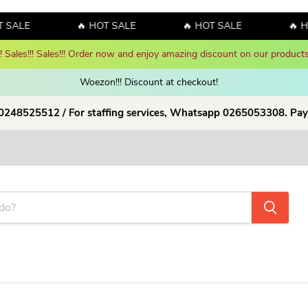
 SALE
🔥 HOT SALE
🔥 HOT SALE
🔥 HO
y! Sales!!! Sales!!! Order now and enjoy amazing discount on our products
Woezon!!! Discount at checkout!
 0248525512 / For staffing services, Whatsapp 0265053308. Pay