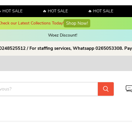
 HOT SALE
🔥 HOT SALE
🔥 HOT SALE
Hello July! Sales!!! Sales!!! Order now and enjoy amazing discount o
Woez Discount!  
 0248525512 / For staffing services, Whatsapp 0265053308. Pay