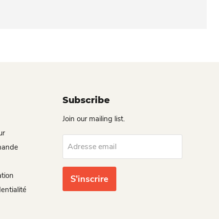
Subscribe
Join our mailing list.
ur
Adresse email
mande
ation
S'inscrire
entialité