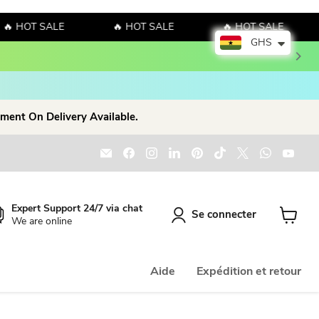
🔥 HOT SALE
🔥 HOT SALE
🔥 HOT SALE
GHS
n our products!
Shop Now!
ment On Delivery Available.
Email Dio Kollections
Trouvez-nous sur Facebook
Trouvez-nous sur Instagram
Trouvez-nous sur LinkedIn
Trouvez-nous sur Pinte
Trouvez-nous sur 
Trouvez-nous 
Trouvez
Trou
Expert Support 24/7 via chat
Se connecter
We are online
Voir le 
Aide
Expédition et retour