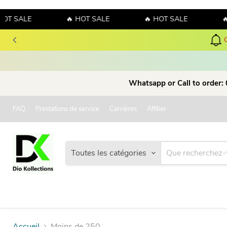
OT SALE
🔥 HOT SALE
🔥 HOT SALE
🔥
Whatsapp or Call to order:
FAQ
Prestations de service
Carrières
Affilier
Toutes les catégories
Accueil
Moins de 250