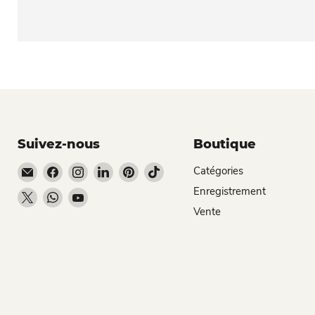
Suivez-nous
Boutique
Email Dio Kollections
Trouvez-nous sur Facebook
Trouvez-nous sur Instagram
Trouvez-nous sur LinkedIn
Trouvez-nous sur Pinterest
Trouvez-nous sur TikTok
Catégories
Enregistrement
Trouvez-nous sur X
Trouvez-nous sur WhatsApp
Trouvez-nous sur YouTube
Vente