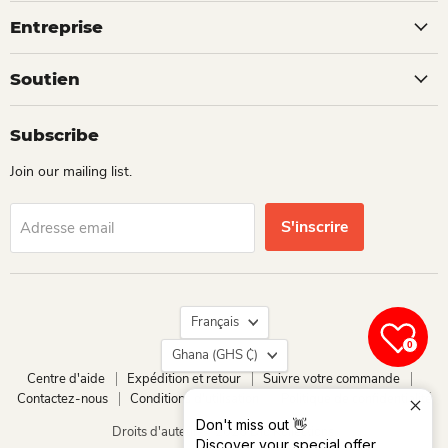
Entreprise
Soutien
Subscribe
Join our mailing list.
S'inscrire
Adresse email
Langue
Français
Pays
0
Ghana
(GHS ₵)
Centre d'aide
Expédition et retour
Suivre votre commande
Contactez-nous
Conditions d'utilisation
Politique de confidentialité
Don't miss out 👋
Droits d'auteur © 2026 Dio Kollections.
Discover your special offer