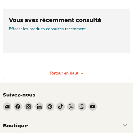
Vous avez récemment consulté
Effacer les produits consultés récemment
Retour en haut
Suivez-nous
Email Dio Kollections
Trouvez-nous sur Facebook
Trouvez-nous sur Instagram
Trouvez-nous sur LinkedIn
Trouvez-nous sur Pinterest
Trouvez-nous sur TikTok
Trouvez-nous sur X
Trouvez-nous sur What
Trouvez-nous sur 
Boutique