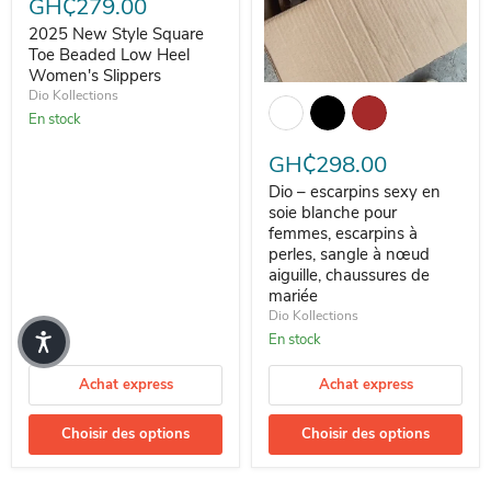
GH₵279.00
2025 New Style Square
Toe Beaded Low Heel
Women's Slippers
Dio – escarpins sexy en soie bla
Dio Kollections
En stock
GH₵298.00
Dio – escarpins sexy en
soie blanche pour
femmes, escarpins à
perles, sangle à nœud
aiguille, chaussures de
mariée
Dio Kollections
En stock
Achat express
Achat express
Choisir des options
Choisir des options