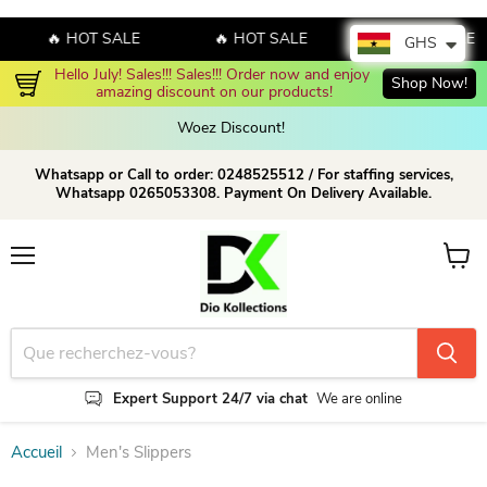
🔥 HOT SALE
🔥 HOT SALE
🔥 HOT SALE
GHS
Hello July! Sales!!! Sales!!! Order now and enjoy 
Shop Now!
amazing discount on our products!
Woez Discount!  
Whatsapp or Call to order: 0248525512 / For staffing services,
Whatsapp 0265053308. Payment On Delivery Available.
Menu
Voir le
Expert Support 24/7 via chat
We are online
Accueil
Men's Slippers