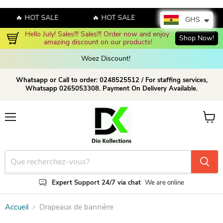
🔥 HOT SALE
🔥 HOT SALE
🔥 HOT SALE
GHS
Hello July! Sales!!! Sales!!! Order now and enjoy 
Shop Now!
amazing discount on our products!
Woez Discount!  
Whatsapp or Call to order: 0248525512 / For staffing services,
Whatsapp 0265053308. Payment On Delivery Available.
Menu
Voir le
Expert Support 24/7 via chat
We are online
Accueil
Drapeaux de bannière