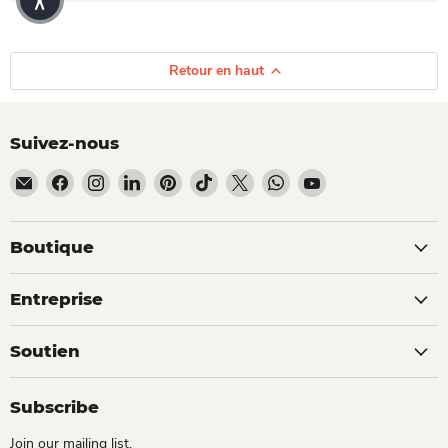
Retour en haut
Suivez-nous
Email Dio Kollections
Trouvez-nous sur Facebook
Trouvez-nous sur Instagram
Trouvez-nous sur LinkedIn
Trouvez-nous sur Pinterest
Trouvez-nous sur TikTok
Trouvez-nous sur X
Trouvez-nous sur What
Trouvez-nous sur 
Boutique
Entreprise
Soutien
Subscribe
Join our mailing list.