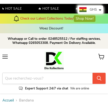
🔥 HOT SALE
🔥 HOT SALE
🔥 HOT SALE
GHS
Check our Latest Collections Today!
Shop Now!
Woez Discount!  
Whatsapp or Call to order: 0248525512 / For staffing services,
Whatsapp 0265053308. Payment On Delivery Available.
Menu
Voir le
Expert Support 24/7 via chat
We are online
Accueil
Bandana