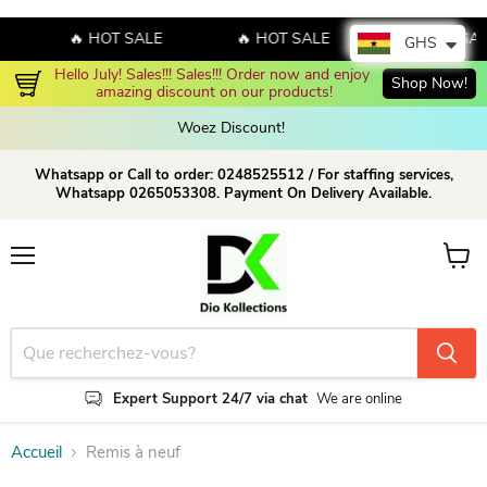
🔥 HOT SALE
🔥 HOT SALE
🔥 HOT SAL
GHS
Hello July! Sales!!! Sales!!! Order now and enjoy 
Shop Now!
amazing discount on our products!
Woez Discount!  
Whatsapp or Call to order: 0248525512 / For staffing services,
Whatsapp 0265053308. Payment On Delivery Available.
Menu
Voir le
Expert Support 24/7 via chat
We are online
Accueil
Remis à neuf