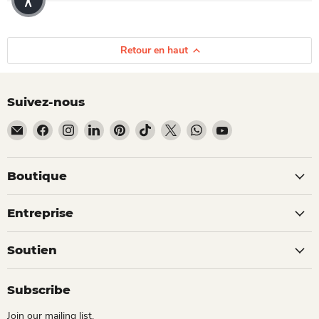
Retour en haut
Suivez-nous
Email Dio Kollections
Trouvez-nous sur Facebook
Trouvez-nous sur Instagram
Trouvez-nous sur LinkedIn
Trouvez-nous sur Pinterest
Trouvez-nous sur TikTok
Trouvez-nous sur X
Trouvez-nous sur What
Trouvez-nous sur 
Boutique
Entreprise
Soutien
Subscribe
Join our mailing list.