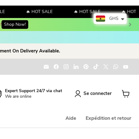
E
🔥 HOT SALE
🔥 HOT SALE
🔥 HOT S
GHS
!
Shop Now!
ment On Delivery Available.
Email Dio Kollections
Trouvez-nous sur Facebook
Trouvez-nous sur Instagram
Trouvez-nous sur LinkedIn
Trouvez-nous sur Pinte
Trouvez-nous sur 
Trouvez-nous 
Trouvez
Trou
Expert Support 24/7 via chat
Se connecter
We are online
Voir le 
Aide
Expédition et retour