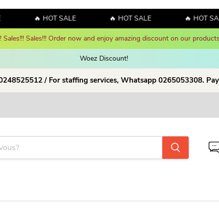
🔥 HOT SALE
🔥 HOT SALE
🔥 HOT SAL
y! Sales!!! Sales!!! Order now and enjoy amazing discount on our products
Woez Discount!  
 0248525512 / For staffing services, Whatsapp 0265053308. Pay