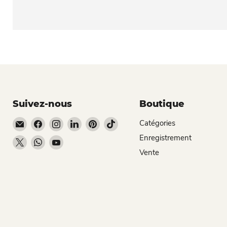
Suivez-nous
Boutique
Email Dio Kollections
Trouvez-nous sur Facebook
Trouvez-nous sur Instagram
Trouvez-nous sur LinkedIn
Trouvez-nous sur Pinterest
Trouvez-nous sur TikTok
Catégories
Enregistrement
Trouvez-nous sur X
Trouvez-nous sur WhatsApp
Trouvez-nous sur YouTube
Vente