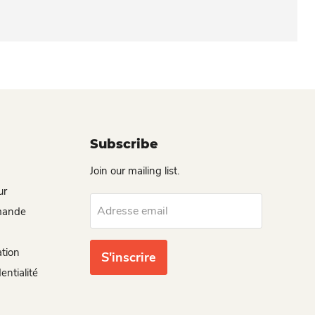
Subscribe
Join our mailing list.
ur
Adresse email
mande
ation
S'inscrire
entialité